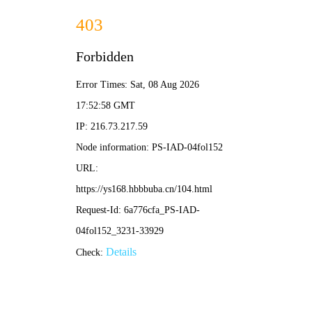
🎬 天堂电影网
首页
电视剧
电影
综艺
动漫
搜
索
🔥 正在热播
我的冤家住对门
长征2001
全30集
全24集
黑金风暴粤语
黑金风暴国语
已完结
已完结