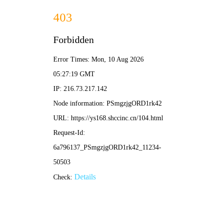
🎬 天堂电影网
首页
电视剧
电影
综艺
动漫
搜
索
🔥 正在热播
我的冤家住对门
长征2001
全30集
全24集
黑金风暴粤语
黑金风暴国语
已完结
已完结