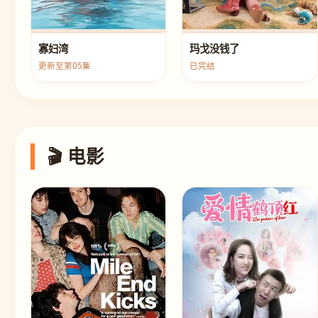
寡妇湾
玛戈没钱了
更新至第05集
已完结
🎬 电影