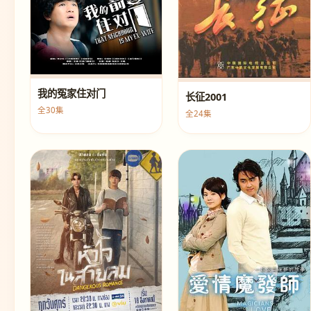
我的冤家住对门
长征2001
全30集
全24集