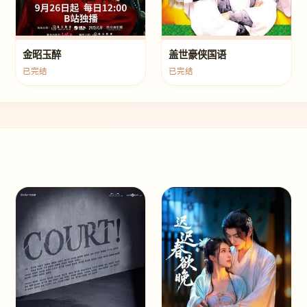
金昭玉醉
盖世豪侠国语
已完结
已完结