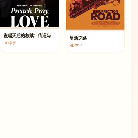
说唱天后的救赎：传道与真爱
复活之路
HD中字
HD中字