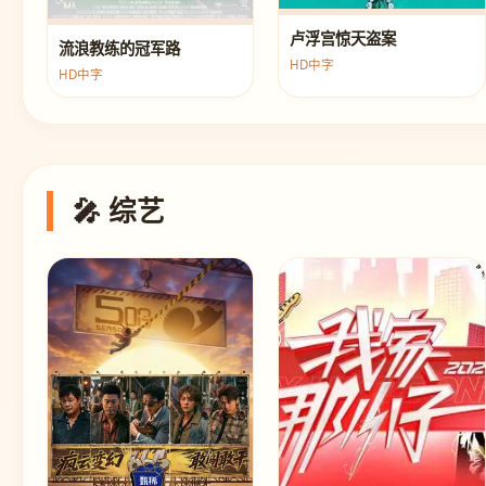
卢浮宫惊天盗案
流浪教练的冠军路
HD中字
HD中字
🎤 综艺