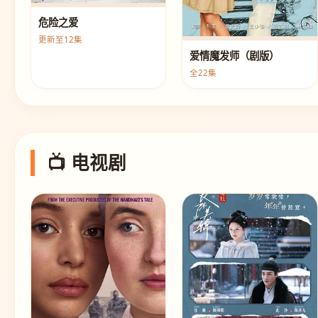
危险之爱
更新至12集
爱情魔发师（剧版）
全22集
📺 电视剧