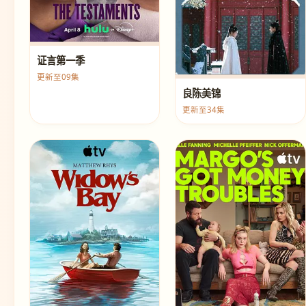
证言第一季
更新至09集
良陈美锦
更新至34集