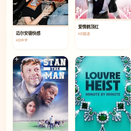
爱情鹤顶红
迈尔安德快感
HD国语
HD中字