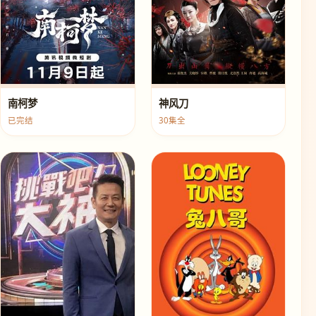
南柯梦
神风刀
已完结
30集全