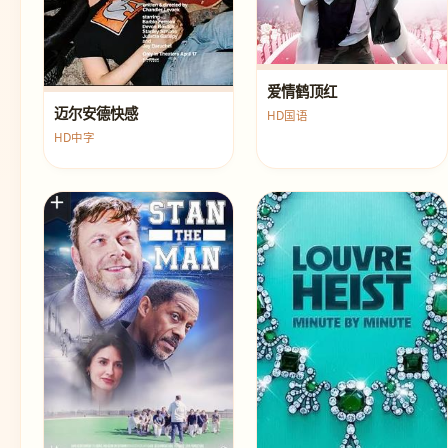
爱情鹤顶红
迈尔安德快感
HD国语
HD中字