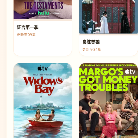
证言第一季
更新至09集
良陈美锦
更新至34集