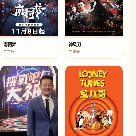
南柯梦
神风刀
已完结
30集全