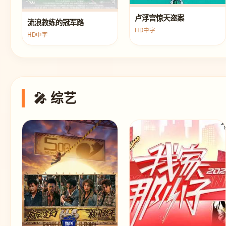
卢浮宫惊天盗案
流浪教练的冠军路
HD中字
HD中字
🎤 综艺