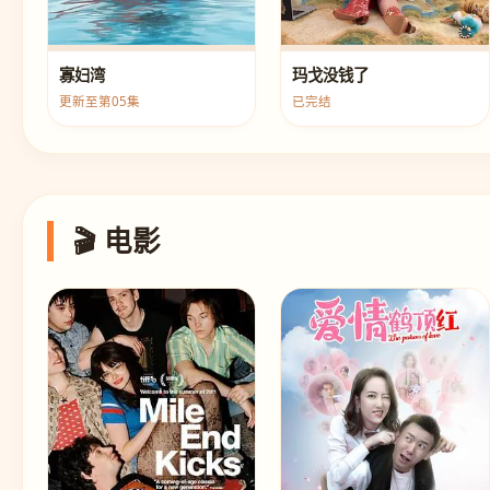
寡妇湾
玛戈没钱了
更新至第05集
已完结
🎬 电影