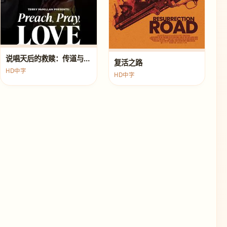
说唱天后的救赎：传道与真爱
复活之路
HD中字
HD中字