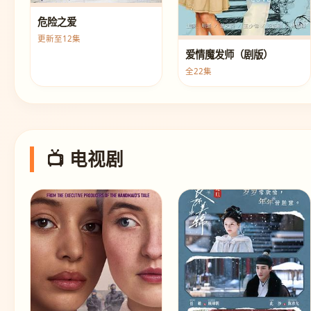
危险之爱
更新至12集
爱情魔发师（剧版）
全22集
📺 电视剧