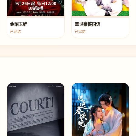
金昭玉醉
盖世豪侠国语
已完结
已完结