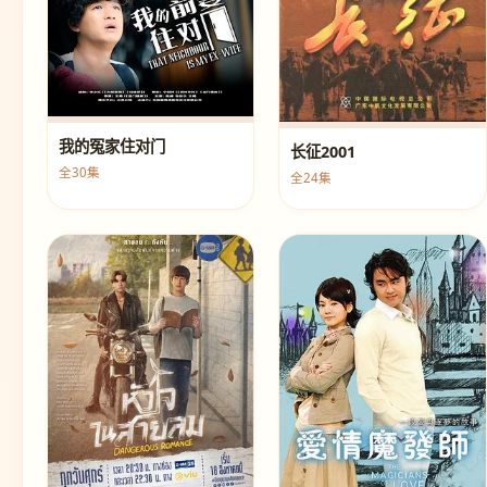
我的冤家住对门
长征2001
全30集
全24集